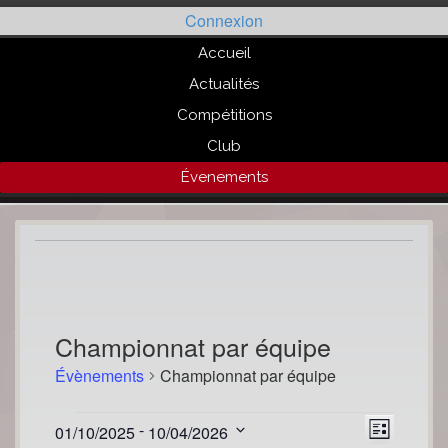
Passer
Connexion
au
contenu
Accueil
Actualités
Compétitions
Club
Évenements
Championnat par équipe
Évènements
Championnat par équipe
Évènements
Navigat
Naviga
 - 
01/10/2025
10/04/2026
Liste