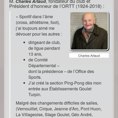
M.
, fondateur du club et
Charles Artaud
Président d’honneur de l’ORTT (1924-2018) :
« Sportif dans l’âme
(cross, athlétisme, foot),
j’ai toujours aimé me
dévouer pour les autres :
dirigeant de club,
de ligue pendant
13 ans,
Charles Artaud
de Comité
Départemental –
dont la présidence – de l’Office des
Sports.
J’ai créé la section Ping-Pong dès mon
entrée aux Établissements Goulet
Turpin.
Malgré des changements difficiles de salles,
(Vernouillet, Cirque, Jeanne d’Arc, Pont Huon,
La Villageoise, Stage Goulet, Géo André,