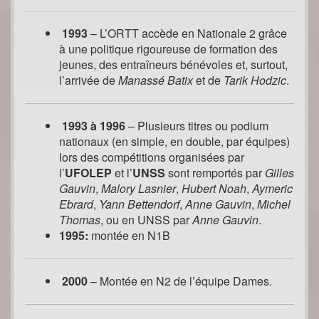
1993
– L’ORTT accède en Nationale 2 grâce
à une politique rigoureuse de formation des
jeunes, des entraîneurs bénévoles et, surtout,
l’arrivée de
Manassé Batix
et de
Tarik Hodzic
.
1993 à 1996
– Plusieurs titres ou podium
nationaux (en simple, en double, par équipes)
lors des compétitions organisées par
l’
UFOLEP
et l’
UNSS
sont remportés par
Gilles
Gauvin
,
Malory Lasnier
,
Hubert Noah
,
Aymeric
Ebrard
,
Yann Bettendorf
,
Anne Gauvin
,
Michel
Thomas
, ou en UNSS par
Anne Gauvin
.
1995:
montée en N1B
2000
– Montée en N2 de l’équipe Dames.