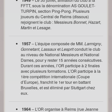
1949
– Le 30 juillet, affiliation du club à la
FFTT, sous la dénomination AS GOULET-
TURPIN, section Ping-Pong. Plusieurs
joueurs du Central de Reims (dissous)
rejoignent le club : Messieurs
Bonnet
,
Hazart
,
Martin
et
Lesage
.
1957
– L’équipe composée de MM.
Larmigny
,
Gonnetant
,
Lassaux
et
Lesprit
conduit le club
au niveau de National Messieurs et National
Dames, pour y rester 15 années consécutives.
Durant ces années, l’OR participe à 2 finales
avec plusieurs formations. L’OR participe à la
1ère compétition internationale (Coupe
d’Europe), franchit le 1er tour en battant
Bruxelles, et est éliminé par Stuttgart chez
eux.
1964
– L’OR organise à Reims (rue Jeanne