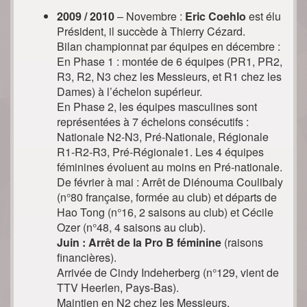
2009 / 2010
– Novembre :
Eric Coehlo
est élu
Président, il succède à Thierry Cézard.
Bilan championnat par équipes en décembre :
En Phase 1 : montée de 6 équipes (PR1, PR2,
R3, R2, N3 chez les Messieurs, et R1 chez les
Dames) à l’échelon supérieur.
En Phase 2, les équipes masculines sont
représentées à 7 échelons consécutifs :
Nationale N2-N3, Pré-Nationale, Régionale
R1-R2-R3, Pré-Régionale1. Les 4 équipes
féminines évoluent au moins en Pré-nationale.
De février à mai : Arrêt de Diénouma Coulibaly
(n°80 française, formée au club) et départs de
Hao Tong (n°16, 2 saisons au club) et Cécile
Ozer (n°48, 4 saisons au club).
Juin : Arrêt de la Pro B féminine
(raisons
financières).
Arrivée de Cindy Indeherberg (n°129, vient de
TTV Heerlen, Pays-Bas).
Maintien en N2 chez les Messieurs.