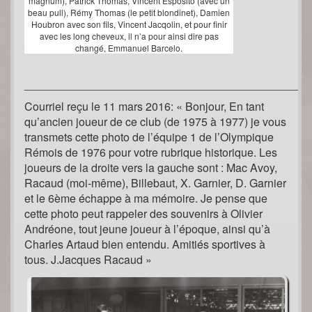
magnum), Patrick Thomas, Vincent Esposito (avec un
beau pull), Rémy Thomas (le petit blondinet), Damien
Houbron avec son fils, Vincent Jacqolin, et pour finir
avec les long cheveux, il n’a pour ainsi dire pas
changé, Emmanuel Barcelo.
_____________________________________________
Courriel reçu le 11 mars 2016: « Bonjour, En tant
qu’ancien joueur de ce club (de 1975 à 1977) je vous
transmets cette photo de l’équipe 1 de l’Olympique
Rémois de 1976 pour votre rubrique historique. Les
joueurs de la droite vers la gauche sont : Mac Avoy,
Racaud (moi-même), Billebaut, X. Garnier, D. Garnier
et le 6ème échappe à ma mémoire. Je pense que
cette photo peut rappeler des souvenirs à Olivier
Andréone, tout jeune joueur à l’époque, ainsi qu’à
Charles Artaud bien entendu. Amitiés sportives à
tous. J.Jacques Racaud »