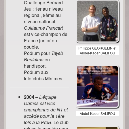
Challenge Bernard
Jeu : 1er au niveau
régional, 8ème au
niveau national.
Guillaume Francart
est vice-champion de
France junior en
double.
Philippe GEORGELIN et
Podium pour
Tayeb
Abdel-Kader SALIFOU
Benfatma
en
handisport.
Podium aux
Interclubs Minimes.
2004
–
L’équipe
Dames est vice-
championne de N1 et
Abdel-Kader SALIFOU
accède pour la 1ère
fois à la ProB
. Le club
refuse la montée pour