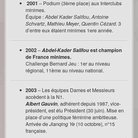
2001
– Podium (3ème place) aux Interclubs
minimes.
Équipe :
Abdel Kader Salifou
,
Antoine
Schvartz
,
Mathieu Meyer
,
Quentin Cézard
. 3
d’entre eux étaient minimes 1ere année.
2002
–
Abdel-Kader Salifou
est champion
de France minimes.
Challenge Bernard Jeu : 1er au niveau
régional, 11ème au niveau national.
2003
– Les équipes Dames et Messieurs
accèdent à la N1.
Albert Gauvin
,
adhérent depuis 1987, vice-
président, est élu Président (30 juin). Mise en
place d’une politique féminine ambitieuse.
Arrivée de
Jianqing Ye
(10 octobre), n°15
française.