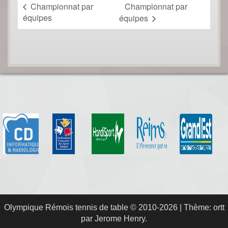
Championnat par
Championnat par
équipes
équipes
Olympique Rémois tennis de table
© 2010-2026
|
Thème: ortt
par
Jerome Henry
.