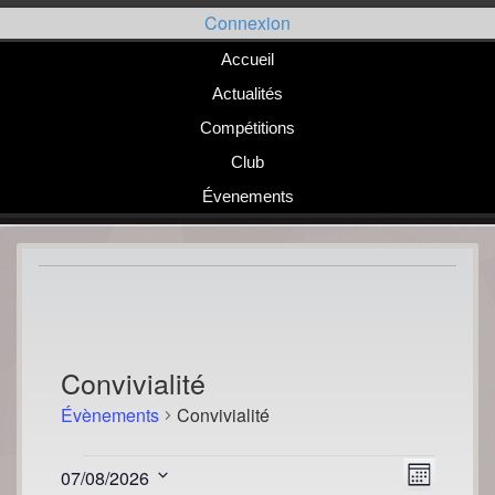
Passer
Connexion
au
contenu
Accueil
Actualités
Compétitions
Club
Évenements
Convivialité
Évènements
Convivialité
Évènements
Navigat
Naviga
07/08/2026
Mois