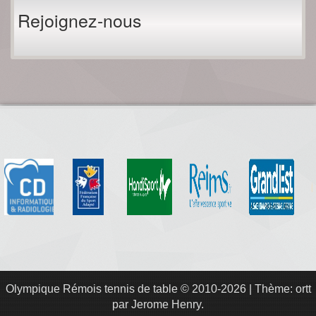
Rejoignez-nous
Olympique Rémois tennis de table
© 2010-2026
|
Thème: ortt
par
Jerome Henry
.