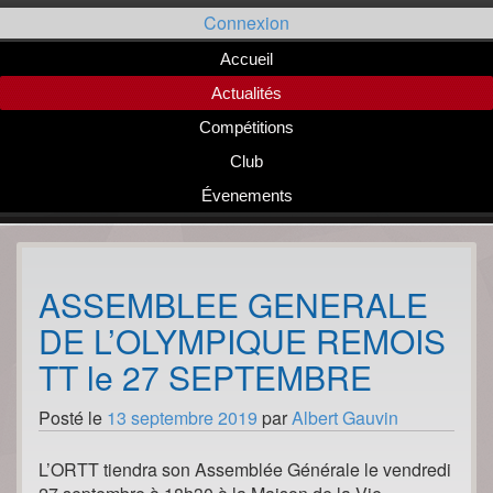
Passer
Connexion
au
contenu
Accueil
Actualités
Compétitions
Club
Évenements
ASSEMBLEE GENERALE
DE L’OLYMPIQUE REMOIS
TT le 27 SEPTEMBRE
Posté le
13 septembre 2019
par
Albert Gauvin
L’ORTT tiendra son Assemblée Générale le vendredi