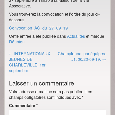
27 septembre à 18h30 à la Maison de la Vie
Associative.
Vous trouverez la convocation et l’ordre du jour ci-
dessous.
Convocation_AG_du_27_09_19
Cette entrée a été publiée dans
Actualités
et marqué
Réunion
.
Post
←
INTERNATIONAUX
Championnat par équipes.
navigation
JEUNES DE
J1. 20/22-09-19.
→
CHARLEVILLE. 1er
septembre.
Laisser un commentaire
Votre adresse e-mail ne sera pas publiée.
Les
champs obligatoires sont indiqués avec
*
Commentaire
*