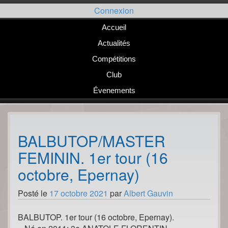
Passer
Connexion
au
contenu
Accueil
Actualités
Compétitions
Club
Évenements
BALBUTOP/MASTER
FEMININ. 1er tour (16
octobre, Epernay)
Posté le
17 octobre 2021
par
Albert Gauvin
BALBUTOP. 1er tour (16 octobre, Epernay).