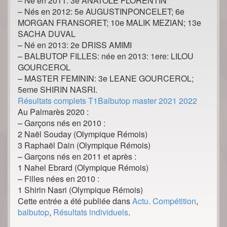
– Né en 2011: 3e ANATOLE FLORENTIN
– Nés en 2012: 5e AUGUSTINPONCELET; 6e
MORGAN FRANSORET; 10e MALIK MEZIAN; 13e
SACHA DUVAL
– Né en 2013: 2e DRISS AMIMI
– BALBUTOP FILLES: née en 2013: 1ere: LILOU
GOURCEROL
– MASTER FEMININ: 3e LEANE GOURCEROL;
5eme SHIRIN NASRI.
Résultats complets T1Balbutop master 2021 2022
Au Palmarès 2020 :
– Garçons nés en 2010 :
2 Naël Souday (Olympique Rémois)
3 Raphaël Dain (Olympique Rémois)
– Garçons nés en 2011 et après :
1 Nahel Ebrard (Olympique Rémois)
– Filles nées en 2010 :
1 Shirin Nasri (Olympique Rémois)
Cette entrée a été publiée dans
Actu. Compétition
,
balbutop
,
Résultats individuels
.