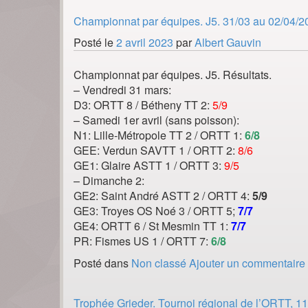
Championnat par équipes. J5. 31/03 au 02/04/20
Posté le
2 avril 2023
par
Albert Gauvin
Championnat par équipes. J5. Résultats.
– Vendredi 31 mars:
D3: ORTT 8 / Bétheny TT 2:
5/9
– Samedi 1er avril (sans poisson):
N1: Lille-Métropole TT 2 / ORTT 1:
6/8
GEE: Verdun SAVTT 1 / ORTT 2:
8/6
GE1: Glaire ASTT 1 / ORTT 3:
9/5
– Dimanche 2:
GE2: Saint André ASTT 2 / ORTT 4:
5/9
GE3: Troyes OS Noé 3 / ORTT 5;
7/7
GE4: ORTT 6 / St Mesmin TT 1:
7/7
PR: Fismes US 1 / ORTT 7:
6/8
Posté dans
Non classé
Ajouter un commentaire
Trophée Grieder. Tournoi régional de l’ORTT, 11