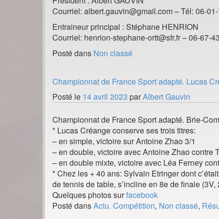
Président : Albert GAUVIN
Courriel: albert.gauvin@gmail.com – Tél: 06-01
Entraineur principal : Stéphane HENRION
Courriel: henrion-stephane-ortt@sfr.fr – 06-67-4
Posté dans
Non classé
Championnat de France Sport adapté. Lucas Créa
Posté le
14 avril 2023
par
Albert Gauvin
Championnat de France Sport adapté. Brie-Comte
* Lucas Créange conserve ses trois titres:
– en simple, victoire sur Antoine Zhao 3/1
– en double, victoire avec Antoine Zhao contre 
– en double mixte, victoire avec Léa Ferney co
* Chez les + 40 ans: Sylvain Etringer dont c’éta
de tennis de table, s’incline en 8e de finale (3V,
Quelques photos sur
facebook
Posté dans
Actu. Compétition
,
Non classé
,
Résu