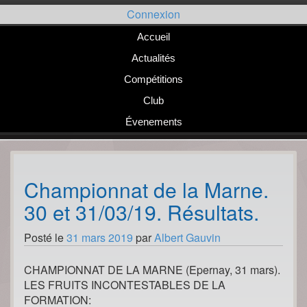
Passer
Connexion
au
contenu
Accueil
Actualités
Compétitions
Club
Évenements
Championnat de la Marne.
30 et 31/03/19. Résultats.
Posté le
31 mars 2019
par
Albert Gauvin
CHAMPIONNAT DE LA MARNE (Epernay, 31 mars).
LES FRUITS INCONTESTABLES DE LA
FORMATION: