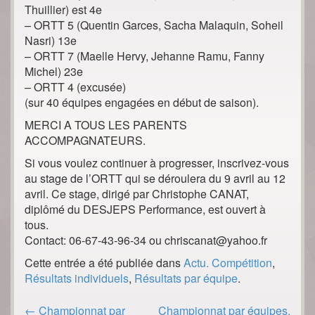
Thuillier) est 4e
– ORTT 5 (Quentin Garces, Sacha Malaquin, Soheil
Nasri) 13e
– ORTT 7 (Maelle Hervy, Jehanne Ramu, Fanny
Michel) 23e
– ORTT 4 (excusée)
(sur 40 équipes engagées en début de saison).
MERCI A TOUS LES PARENTS
ACCOMPAGNATEURS.
Si vous voulez continuer à progresser, inscrivez-vous
au stage de l’ORTT qui se déroulera du 9 avril au 12
avril. Ce stage, dirigé par Christophe CANAT,
diplômé du DESJEPS Performance, est ouvert à
tous.
Contact: 06-67-43-96-34 ou chriscanat@yahoo.fr
Cette entrée a été publiée dans
Actu. Compétition
,
Résultats individuels
,
Résultats par équipe
.
Post
←
Championnat par
Championnat par équipes.