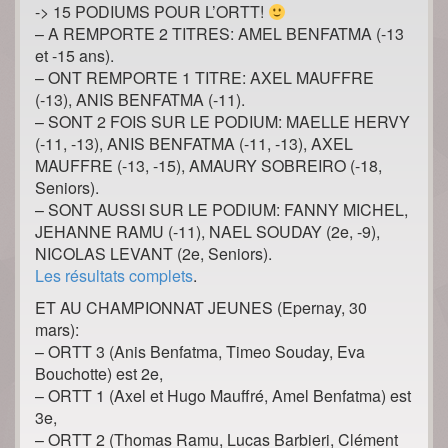
-> 15 PODIUMS POUR L’ORTT!
– A REMPORTE 2 TITRES: AMEL BENFATMA (-13
et -15 ans).
– ONT REMPORTE 1 TITRE: AXEL MAUFFRE
(-13), ANIS BENFATMA (-11).
– SONT 2 FOIS SUR LE PODIUM: MAELLE HERVY
(-11, -13), ANIS BENFATMA (-11, -13), AXEL
MAUFFRE (-13, -15), AMAURY SOBREIRO (-18,
Seniors).
– SONT AUSSI SUR LE PODIUM: FANNY MICHEL,
JEHANNE RAMU (-11), NAEL SOUDAY (2e, -9),
NICOLAS LEVANT (2e, Seniors).
Les résultats complets
.
ET AU CHAMPIONNAT JEUNES (Epernay, 30
mars):
– ORTT 3 (Anis Benfatma, Timeo Souday, Eva
Bouchotte) est 2e,
– ORTT 1 (Axel et Hugo Mauffré, Amel Benfatma) est
3e,
– ORTT 2 (Thomas Ramu, Lucas Barbieri, Clément