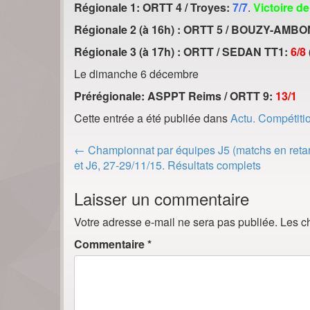
Régionale 1: ORTT 4 / Troyes:
7/7
.
Victoire de
Régionale 2 (à 16h) : ORTT 5 / BOUZY-AMB
Régionale 3 (à 17h) : ORTT / SEDAN TT1:
6/8
Le dimanche 6 décembre
Prérégionale: ASPPT Reims / ORTT 9:
13/1
Cette entrée a été publiée dans
Actu. Compétiti
Post
←
Championnat par équipes J5 (matchs en reta
navigation
et J6, 27-29/11/15. Résultats complets
Laisser un commentaire
Votre adresse e-mail ne sera pas publiée.
Les c
Commentaire
*