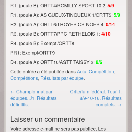
R1. (poule B): ORTT4
/
ROMILLY SPORT 10 2:
5/9
R1. (poule A): AS GUEUX-TINQUEUX 1/ORTT5:
5/9
R3. (poule A): ORTT6/TROYES OS-NOES 4:
0/14
R3. (poule B): ORTT7
/
PPC RETHELOIS 1:
4/10
R4. (poule B): Exempt /ORTT8
PR1: Exempt/ORTT9
D4. (poule A): ORTT10/ASTT TAISSY 2:
8/6
Cette entrée a été publiée dans
Actu. Compétition
,
Compétitions
,
Résultats par équipe
.
Post
←
Championnat par
Critérium fédéral. Tour 1.
navigation
équipes. J1. Résultats
8/9-10-16. Résultats
définitifs.
complets.
→
Laisser un commentaire
Votre adresse e-mail ne sera pas publiée.
Les