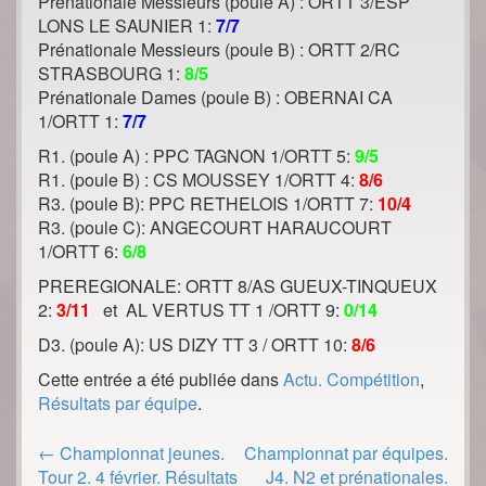
Prénationale Messieurs (poule A) : ORTT 3/ESP
LONS LE SAUNIER 1:
7/7
Prénationale Messieurs (poule B) : ORTT 2/RC
STRASBOURG 1:
8/5
Prénationale Dames (poule B) : OBERNAI CA
1/ORTT 1:
7/7
R1. (poule A) : PPC TAGNON 1/ORTT 5:
9/5
R1. (poule B) : CS MOUSSEY 1/ORTT 4:
8/6
R3. (poule B): PPC RETHELOIS 1/ORTT 7:
10/4
R3. (poule C): ANGECOURT HARAUCOURT
1/ORTT 6:
6/8
PREREGIONALE: ORTT 8/AS GUEUX-TINQUEUX
2:
3/11
et AL VERTUS TT 1 /ORTT 9:
0/14
D3. (poule A): US DIZY TT 3 / ORTT 10:
8/6
Cette entrée a été publiée dans
Actu. Compétition
,
Résultats par équipe
.
Post
←
Championnat jeunes.
Championnat par équipes.
navigation
Tour 2. 4 février. Résultats
J4. N2 et prénationales.