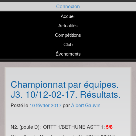
Passer
Connexion
au
contenu
Accueil
Actualités
Compétitions
Club
Évenements
Championnat par équipes.
J3. 10/12-02-17. Résultats.
Posté le
10 février 2017
par
Albert Gauvin
N2. (poule D): ORTT 1/BETHUNE ASTT 1:
5/8