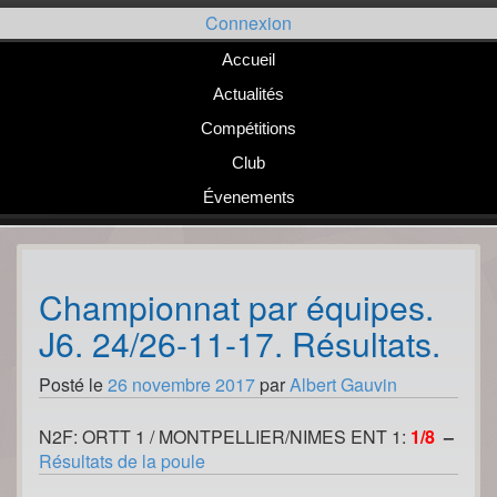
Passer
Connexion
au
contenu
Accueil
Actualités
Compétitions
Club
Évenements
Championnat par équipes.
J6. 24/26-11-17. Résultats.
Posté le
26 novembre 2017
par
Albert Gauvin
N2F: ORTT 1 / MONTPELLIER/NIMES ENT 1:
1/8
–
Résultats de la poule