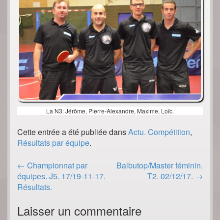
La N3: Jérôme, Pierre-Alexandre, Maxime, Loïc.
Cette entrée a été publiée dans
Actu. Compétition
,
Résultats par équipe
.
Post
←
Championnat par
Balbutop/Master féminin.
navigation
équipes. J5. 17/19-11-17.
T2. 02/12/17.
→
Résultats.
Laisser un commentaire