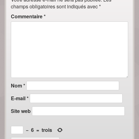
champs obligatoires sont indiqués avec
*
Commentaire
*
Nom
*
E-mail
*
Site web
−
6
=
trois