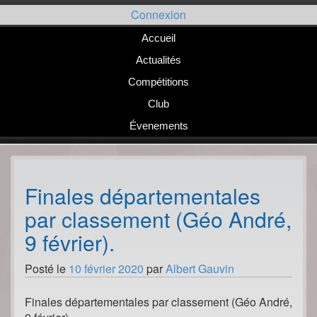
Passer
Connexion
au
contenu
Accueil
Actualités
Compétitions
Club
Évenements
Finales départementales
par classement (Géo André,
9 février).
Posté le
10 février 2020
par
Albert Gauvin
Finales départementales par classement (Géo André,