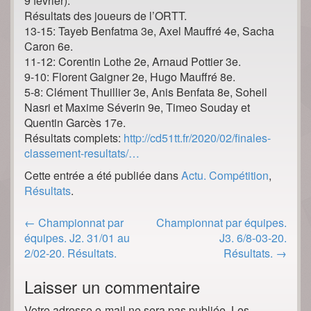
9 février).
Résultats des joueurs de l’ORTT.
13-15: Tayeb Benfatma 3e, Axel Mauffré 4e, Sacha
Caron 6e.
11-12: Corentin Lothe 2e, Arnaud Pottier 3e.
9-10: Florent Gaigner 2e, Hugo Mauffré 8e.
5-8: Clément Thuillier 3e, Anis Benfata 8e, Soheil
Nasri et Maxime Séverin 9e, Timeo Souday et
Quentin Garcès 17e.
Résultats complets:
http://cd51tt.fr/2020/02/finales-
classement-resultats/…
Cette entrée a été publiée dans
Actu. Compétition
,
Résultats
.
Post
←
Championnat par
Championnat par équipes.
navigation
équipes. J2. 31/01 au
J3. 6/8-03-20.
2/02-20. Résultats.
Résultats.
→
Laisser un commentaire
Votre adresse e-mail ne sera pas publiée.
Les