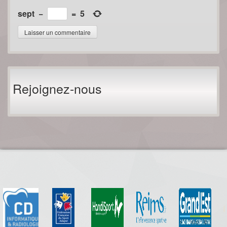
sept
−
=
5
Rejoignez-nous