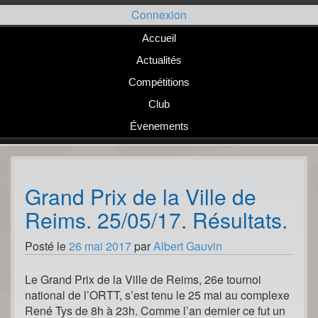
Passer
Connexion
au
contenu
Accueil
Actualités
Compétitions
Club
Évenements
Grand Prix de la Ville de
Reims. 25/05/17. Résultats.
Posté le
26 mai 2017
par
Albert Gauvin
Le Grand Prix de la Ville de Reims, 26e tournoi
national de l’ORTT, s’est tenu le 25 mai au complexe
René Tys de 8h à 23h. Comme l’an dernier ce fut un