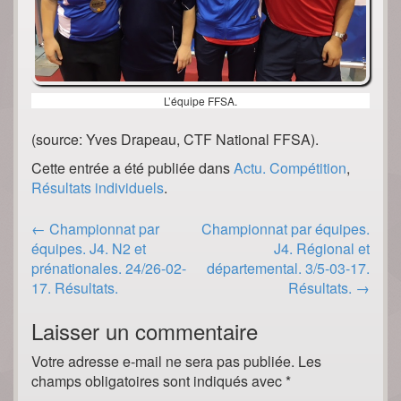
L’équipe FFSA.
(source: Yves Drapeau, CTF National FFSA).
Cette entrée a été publiée dans
Actu. Compétition
,
Résultats individuels
.
Post
←
Championnat par
Championnat par équipes.
navigation
équipes. J4. N2 et
J4. Régional et
prénationales. 24/26-02-
départemental. 3/5-03-17.
17. Résultats.
Résultats.
→
Laisser un commentaire
Votre adresse e-mail ne sera pas publiée.
Les
champs obligatoires sont indiqués avec
*