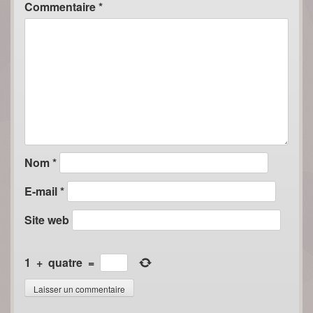
Commentaire
*
Nom
*
E-mail
*
Site web
1
+
quatre
=