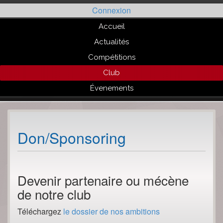
Passer
Connexion
au
contenu
Accueil
Actualités
Compétitions
Club
Évenements
Don/Sponsoring
Devenir partenaire ou mécène
de notre club
Téléchargez
le dossier de nos ambitions