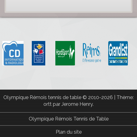
Olympique Rémois tennis de table
© 2010-2026
|
Thème:
ortt par
Jerome Henry
.
Olympique Rémois Tennis de Table
Plan du site