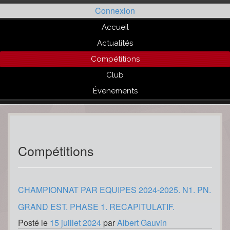
Passer
Connexion
au
contenu
Accueil
Actualités
Compétitions
Club
Évenements
Compétitions
CHAMPIONNAT PAR EQUIPES 2024-2025. N1. PN.
GRAND EST. PHASE 1. RECAPITULATIF.
Posté le
15 juillet 2024
par
Albert Gauvin