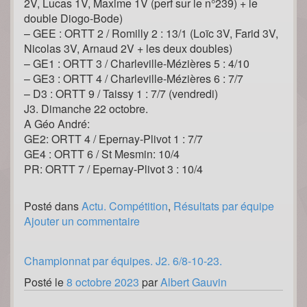
2V, Lucas 1V, Maxime 1V (perf sur le n°239) + le
double Diogo-Bode)
– GEE : ORTT 2 / Romilly 2 : 13/1 (Loïc 3V, Farid 3V,
Nicolas 3V, Arnaud 2V + les deux doubles)
– GE1 : ORTT 3 / Charleville-Mézières 5 : 4/10
– GE3 : ORTT 4 / Charleville-Mézières 6 : 7/7
– D3 : ORTT 9 / Taissy 1 : 7/7 (vendredi)
J3. Dimanche 22 octobre.
A Géo André:
GE2: ORTT 4 / Epernay-Plivot 1 : 7/7
GE4 : ORTT 6 / St Mesmin: 10/4
PR: ORTT 7 / Epernay-Plivot 3 : 10/4
Posté dans
Actu. Compétition
,
Résultats par équipe
Ajouter un commentaire
Championnat par équipes. J2. 6/8-10-23.
Posté le
8 octobre 2023
par
Albert Gauvin