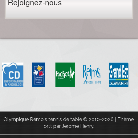
Rejoignez-nous
Olympique Rémois tennis de table
© 2010-2026
|
Thème:
ortt par
Jerome Henry
.