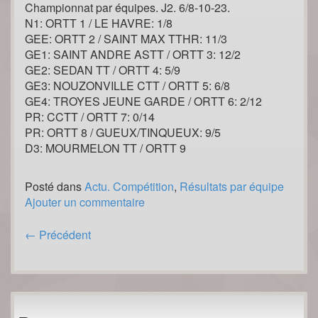
Championnat par équipes. J2. 6/8-10-23.
N1: ORTT 1 / LE HAVRE: 1/8
GEE: ORTT 2 / SAINT MAX TTHR: 11/3
GE1: SAINT ANDRE ASTT / ORTT 3: 12/2
GE2: SEDAN TT / ORTT 4: 5/9
GE3: NOUZONVILLE CTT / ORTT 5: 6/8
GE4: TROYES JEUNE GARDE / ORTT 6: 2/12
PR: CCTT / ORTT 7: 0/14
PR: ORTT 8 / GUEUX/TINQUEUX: 9/5
D3: MOURMELON TT / ORTT 9
Posté dans
Actu. Compétition
,
Résultats par équipe
Ajouter un commentaire
Posts
←
Précédent
navigation