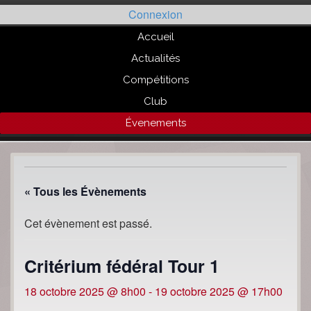
Passer
Connexion
au
contenu
Accueil
Actualités
Compétitions
Club
Évenements
« Tous les Évènements
Cet évènement est passé.
Critérium fédéral Tour 1
18 octobre 2025 @ 8h00
-
19 octobre 2025 @ 17h00