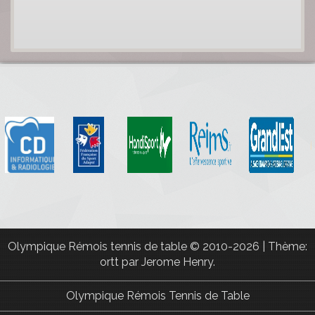
Olympique Rémois tennis de table
© 2010-2026
|
Thème:
ortt par
Jerome Henry
.
Olympique Rémois Tennis de Table