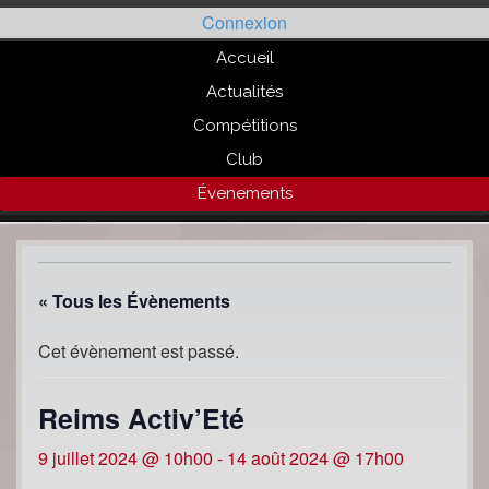
Passer
Connexion
au
contenu
Accueil
Actualités
Compétitions
Club
Évenements
« Tous les Évènements
Cet évènement est passé.
Reims Activ’Eté
9 juillet 2024 @ 10h00
-
14 août 2024 @ 17h00