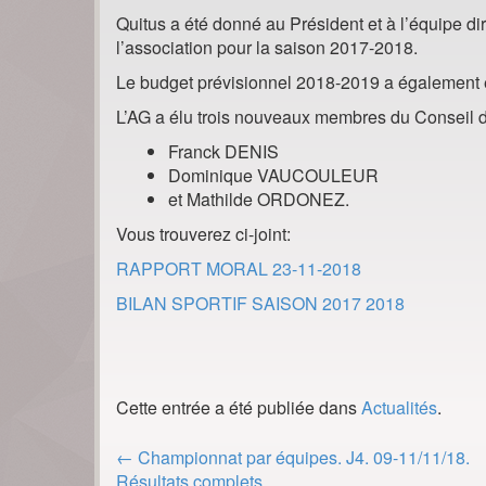
Quitus a été donné au Président et à l’équipe di
l’association pour la saison 2017-2018.
Le budget prévisionnel 2018-2019 a également é
L’AG a élu trois nouveaux membres du Conseil d
Franck DENIS
Dominique VAUCOULEUR
et Mathilde ORDONEZ.
Vous trouverez ci-joint:
RAPPORT MORAL 23-11-2018
BILAN SPORTIF
SAISON 2017 2018
Cette entrée a été publiée dans
Actualités
.
Post
←
Championnat par équipes. J4. 09-11/11/18.
Résultats complets.