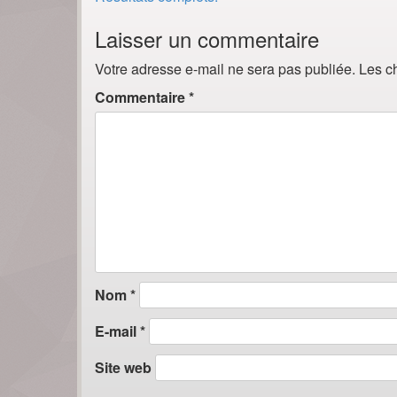
navigation
Laisser un commentaire
Votre adresse e-mail ne sera pas publiée.
Les c
Commentaire
*
Nom
*
E-mail
*
Site web