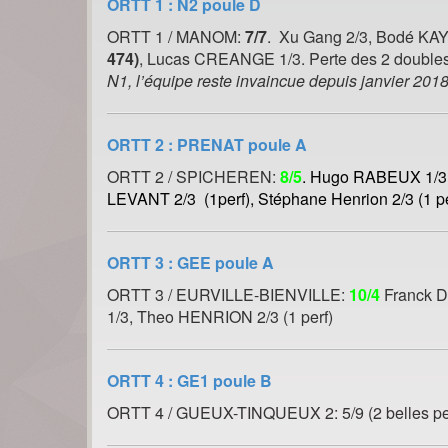
ORTT 1 : N2 poule D
ORTT 1 / MANOM:
7/7
. Xu Gang 2/3, Bodé KA
474)
, Lucas CREANGE 1/3. Perte des 2 double
N1, l’équipe reste invaincue depuis janvier 201
ORTT 2 : PRENAT poule A
ORTT 2 / SPICHEREN:
8/5
. Hugo RABEUX 1/3 (
LEVANT 2/3 (1perf), Stéphane Henrion 2/3 (1 pe
ORTT 3 : GEE poule A
ORTT 3 / EURVILLE-BIENVILLE:
10/4
Franck 
1/3, Theo HENRION 2/3 (1 perf)
ORTT 4 : GE1 poule B
ORTT 4 / GUEUX-TINQUEUX 2: 5/9 (2 belles p