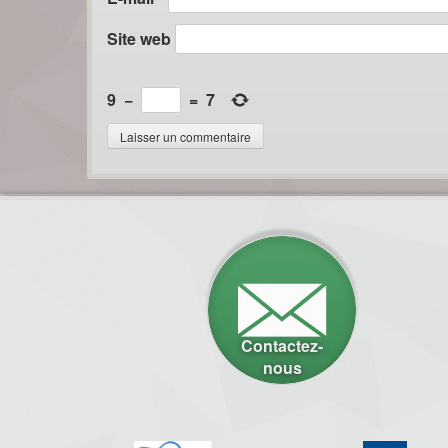
Site web
9
−
=
7
Contactez-
nous