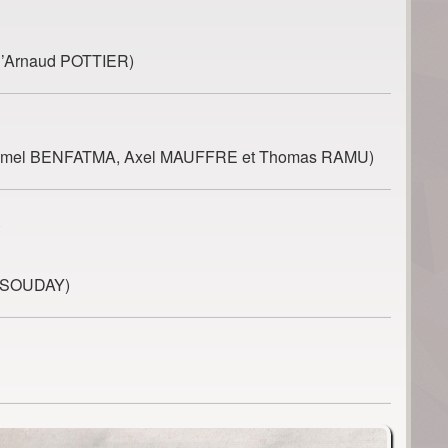
d’Arnaud POTTIER)
d’Amel BENFATMA, Axel MAUFFRE et Thomas RAMU)
A
o SOUDAY)