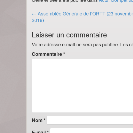
Post
←
Assemblée Générale de l’ORTT (23 novemb
navigation
2018)
Laisser un commentaire
Votre adresse e-mail ne sera pas publiée.
Les c
Commentaire
*
Nom
*
E-mail
*