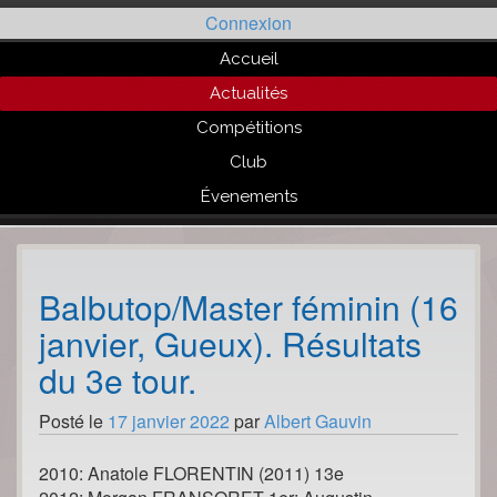
Passer
Connexion
au
contenu
Accueil
Actualités
Compétitions
Club
Évenements
Balbutop/Master féminin (16
janvier, Gueux). Résultats
du 3e tour.
Posté le
17 janvier 2022
par
Albert Gauvin
2010: Anatole FLORENTIN (2011) 13e