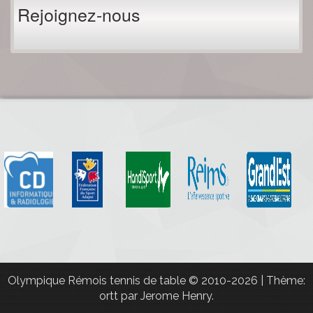
Rejoignez-nous
Olympique Rémois tennis de table
© 2010-2026
|
Thème:
ortt par
Jerome Henry
.