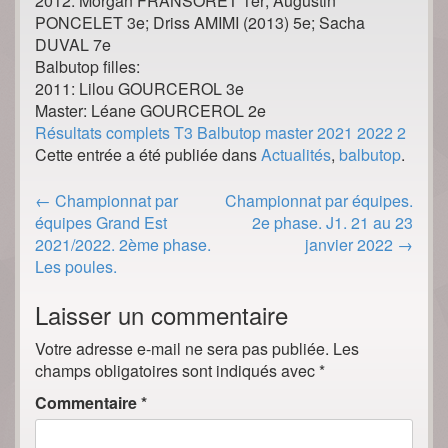
2012: Morgan FRANSORET 1er; Augustin
PONCELET 3e; Driss AMIMI (2013) 5e; Sacha
DUVAL 7e
Balbutop filles:
2011: Lilou GOURCEROL 3e
Master: Léane GOURCEROL 2e
Résultats complets T3 Balbutop master 2021 2022 2
Cette entrée a été publiée dans
Actualités
,
balbutop
.
Post
←
Championnat par
Championnat par équipes.
navigation
équipes Grand Est
2e phase. J1. 21 au 23
2021/2022. 2ème phase.
janvier 2022
→
Les poules.
Laisser un commentaire
Votre adresse e-mail ne sera pas publiée.
Les
champs obligatoires sont indiqués avec
*
Commentaire
*