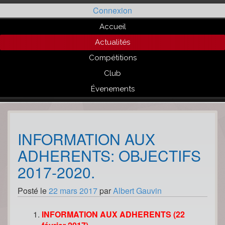
Passer
Connexion
au
contenu
Accueil
Actualités
Compétitions
Club
Évenements
INFORMATION AUX
ADHERENTS: OBJECTIFS
2017-2020.
Posté le
22 mars 2017
par
Albert Gauvin
INFORMATION AUX ADHERENTS (22