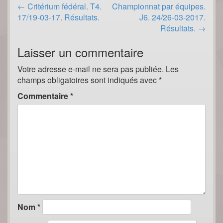
Post
←
Critérium fédéral. T4.
Championnat par équipes.
navigation
17/19-03-17. Résultats.
J6. 24/26-03-2017.
Résultats.
→
Laisser un commentaire
Votre adresse e-mail ne sera pas publiée.
Les
champs obligatoires sont indiqués avec
*
Commentaire
*
Nom
*