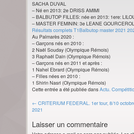
SACHA DUVAL
– Né en 2013: 2e DRISS AMIMI
– BALBUTOP FILLES: née en 2013: 1ere: L
– MASTER FEMININ: 3e LEANE GOURCEROL;
Résultats complets T1Balbutop master 2021 20
Au Palmarès 2020 :
– Garçons nés en 2010 :
2 Naël Souday (Olympique Rémois)
3 Raphaël Dain (Olympique Rémois)
– Garçons nés en 2011 et après :
1 Nahel Ebrard (Olympique Rémois)
– Filles nées en 2010 :
1 Shirin Nasri (Olympique Rémois)
Cette entrée a été publiée dans
Actu. Compétiti
Post
←
CRITERIUM FEDERAL. 1er tour, 8/10 octobr
navigation
2021
Laisser un commentaire