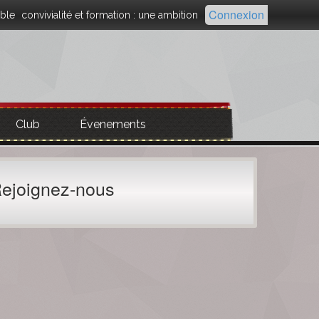
Connexion
ble
convivialité et formation : une ambition
Club
Évenements
ejoignez-nous