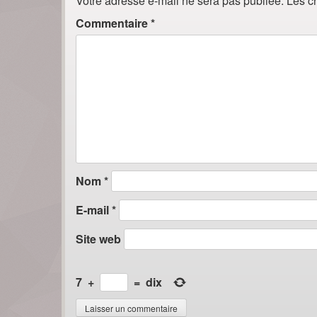
Votre adresse e-mail ne sera pas publiée.
Les c
Commentaire
*
Nom
*
E-mail
*
Site web
7
+
=
dix