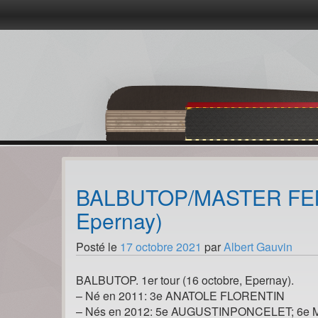
Passer
au
contenu
BALBUTOP/MASTER FEMINI
Epernay)
Posté le
17 octobre 2021
par
Albert Gauvin
BALBUTOP. 1er tour (16 octobre, Epernay).
– Né en 2011: 3e ANATOLE FLORENTIN
– Nés en 2012: 5e AUGUSTINPONCELET; 6e