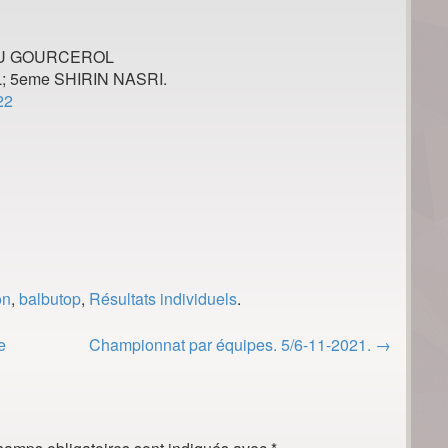
ILOU GOURCEROL
 5eme SHIRIN NASRI.
22
on
,
balbutop
,
Résultats individuels
.
e
Championnat par équipes. 5/6-11-2021.
→