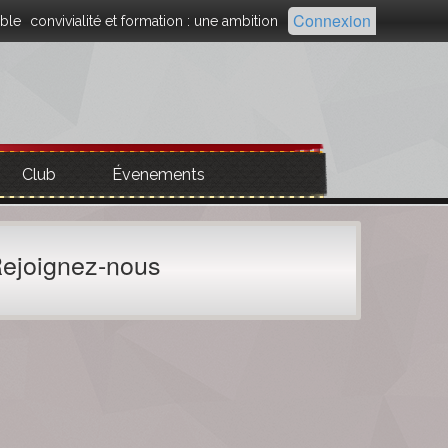
Connexion
ble
convivialité et formation : une ambition
Club
Évenements
ejoignez-nous