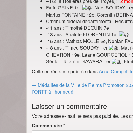
– R2 (à Rosières près de Troyes):
2 mon
Farid GRINE 1er
, Nael SOUDAY 1e
Marius FONTAINE 12e, Corentin BERNA
Critérium fédéral départemental. Résultat
-11 ans : Timothé DEQUIN 7e
-13 ans : Anatole FLORENTIN 1er
-15 ans : Mathias MOLLE 5e, Nohlan F
-18 ans : Timéo SOUDAY 1er
, Math
CHEVRON 19e, Léane GOURCEROL 1
Sénior : Ibrahim DIAWARA 1er
, Flo
Cette entrée a été publiée dans
Actu. Compétiti
Post
←
Médailles de la Ville de Reims Promotion 20
navigation
l’ORTT à l’honneur!
Laisser un commentaire
Votre adresse e-mail ne sera pas publiée.
Les c
Commentaire
*