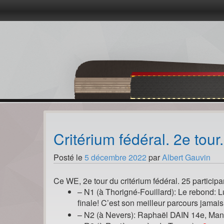
Passer
au
contenu
Critérium fédéral. 2e tour
Posté le
5 décembre 2022
par
Albert Gauvin
Ce WE, 2e tour du critérium fédéral. 25 particip
– N1 (à Thorigné-Fouillard): Le rebond: 
finale! C’est son meilleur parcours jamais
– N2 (à Nevers): Raphaël DAIN 14e, Man