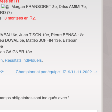
tées en R1.
r
, Morgan FRANSORET 3e, Driss AMIMI 7e,
RD (?)
s :
3 montées en R2.
AUVEAU 6e, Juan TISON 10e, Pierre BENSA 12e
ieu DUVAL 5e, Mattéo JOFFIN 13e, Esteban
5e
rian GAIGNER 13e.
on
,
Résultats individuels
.
22:
Championnat par équipe. J7. 9/11-11-2022.
→
hamps obligatoires sont indiqués avec
*