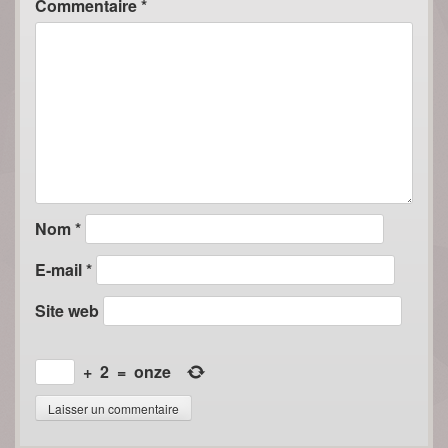
Commentaire
*
Nom
*
E-mail
*
Site web
+
2
=
onze