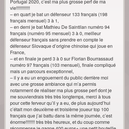
Portugal 2020, c’est ma plus grosse perf de ma
vie!!!!!!!!!!!!
– en quart je bat un défenseur 133 français (198
français mensuel) 3 à 1,
– en demi je bat Mathieu De Saintilan numéro 94
français (numéro 95 mensuel) 3 à 0, meilleur
défenseur français sans prendre en compte le
défenseur Slovaque d’origine chinoise qui joue en
France,
– et en finale je perd 3 à 0 sur Florian Bourrassaud
numéro 97 français (103 mensuel), finale compliqué
mais un parcours exceptionnel,
– il y a eu un engouement du public derrière moi
avec une grosse ambiance qui m’a permis
notamment de réaliser ma plus grosse perf dont je
me souviendrais très très longtemps, merci à tous
pour cette ferveur qu’il y a eu, de plus aujourd’hui
c’était mon deuxième et troisième joueur top 100
français que j’ai battu dans la même journée, c’est
énorme!!!!!!!! très très heureux, et du coup comme
récompense je gagne 400 euros+ une petit bouteille