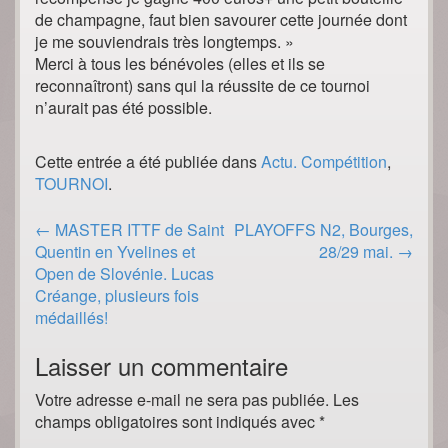
de champagne, faut bien savourer cette journée dont
je me souviendrais très longtemps. »
Merci à tous les bénévoles (elles et ils se
reconnaîtront) sans qui la réussite de ce tournoi
n’aurait pas été possible.
Cette entrée a été publiée dans
Actu. Compétition
,
TOURNOI
.
Post
←
MASTER ITTF de Saint
PLAYOFFS N2, Bourges,
navigation
Quentin en Yvelines et
28/29 mai.
→
Open de Slovénie. Lucas
Créange, plusieurs fois
médaillés!
Laisser un commentaire
Votre adresse e-mail ne sera pas publiée.
Les
champs obligatoires sont indiqués avec
*