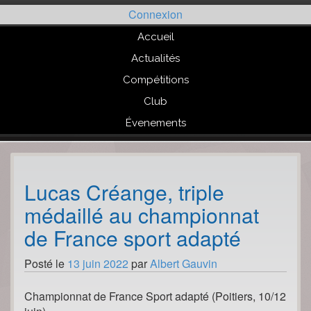
Passer
Connexion
au
contenu
Accueil
Actualités
Compétitions
Club
Évenements
Lucas Créange, triple
médaillé au championnat
de France sport adapté
Posté le
13 juin 2022
par
Albert Gauvin
Championnat de France Sport adapté (Poitiers, 10/12