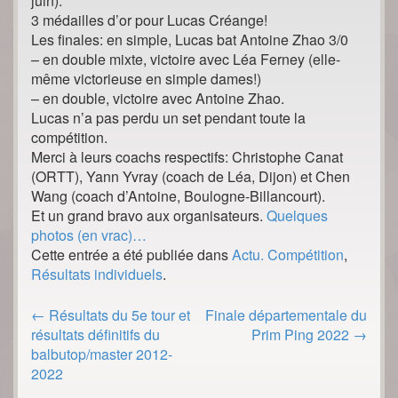
juin).
3 médailles d’or pour Lucas Créange!
Les finales: en simple, Lucas bat Antoine Zhao 3/0
– en double mixte, victoire avec Léa Ferney (elle-
même victorieuse en simple dames!)
– en double, victoire avec Antoine Zhao.
Lucas n’a pas perdu un set pendant toute la
compétition.
Merci à leurs coachs respectifs: Christophe Canat
(ORTT), Yann Yvray (coach de Léa, Dijon) et Chen
Wang (coach d’Antoine, Boulogne-Billancourt).
Et un grand bravo aux organisateurs.
Quelques
photos (en vrac)…
Cette entrée a été publiée dans
Actu. Compétition
,
Résultats individuels
.
Post
←
Résultats du 5e tour et
Finale départementale du
navigation
résultats définitifs du
Prim Ping 2022
→
balbutop/master 2012-
2022