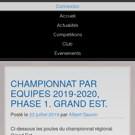
Passer
Connexion
au
contenu
Accueil
Actualités
Compétitions
Club
Évenements
CHAMPIONNAT PAR
EQUIPES 2019-2020,
PHASE 1. GRAND EST.
Posté le
23 juillet 2019
par
Albert Gauvin
Ci-dessous les poules du championnat régional