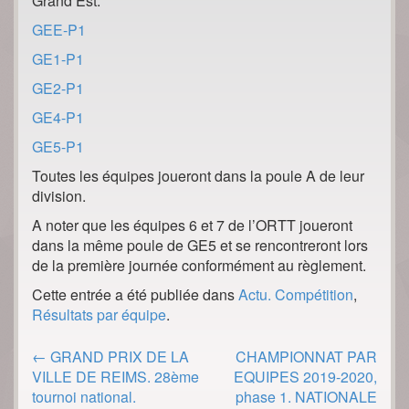
Grand Est.
GEE-P1
GE1-P1
GE2-P1
GE4-P1
GE5-P1
Toutes les équipes joueront dans la poule A de leur
division.
A noter que les équipes 6 et 7 de l’ORTT joueront
dans la même poule de GE5 et se rencontreront lors
de la première journée conformément au règlement.
Cette entrée a été publiée dans
Actu. Compétition
,
Résultats par équipe
.
Post
←
GRAND PRIX DE LA
CHAMPIONNAT PAR
navigation
VILLE DE REIMS. 28ème
EQUIPES 2019-2020,
tournoi national.
phase 1. NATIONALE