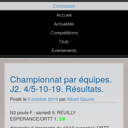
Passer
Connexion
au
contenu
Accueil
Actualités
Compétitions
Club
Évenements
Championnat par équipes.
J2. 4/5-10-19. Résultats.
Posté le
6 octobre 2019
par
Albert Gauvin
N2 poule F : samedi 5: REUILLY
ESPERANCE/ORTT 1:
2/8
dimanche 6 (rencontre du 19/10 avancée): ORTT