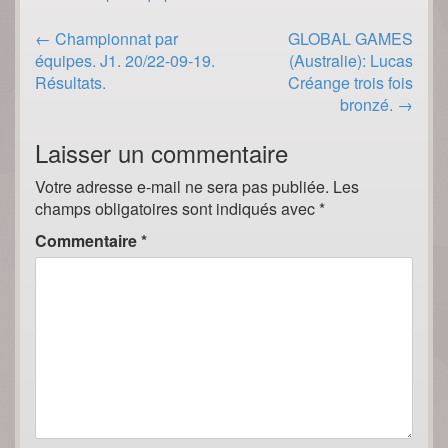
Post
←
Championnat par
GLOBAL GAMES
navigation
équipes. J1. 20/22-09-19.
(Australie): Lucas
Résultats.
Créange trois fois
bronzé.
→
Laisser un commentaire
Votre adresse e-mail ne sera pas publiée.
Les
champs obligatoires sont indiqués avec
*
Commentaire
*