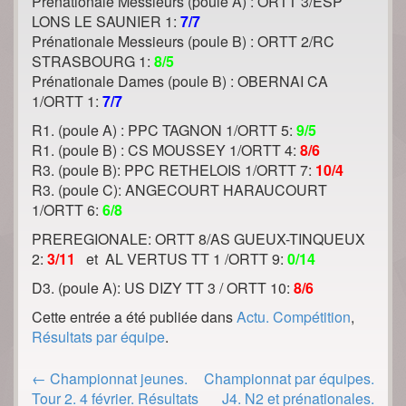
Prénationale Messieurs (poule A) : ORTT 3/ESP
LONS LE SAUNIER 1:
7/7
Prénationale Messieurs (poule B) : ORTT 2/RC
STRASBOURG 1:
8/5
Prénationale Dames (poule B) : OBERNAI CA
1/ORTT 1:
7/7
R1. (poule A) : PPC TAGNON 1/ORTT 5:
9/5
R1. (poule B) : CS MOUSSEY 1/ORTT 4:
8/6
R3. (poule B): PPC RETHELOIS 1/ORTT 7:
10/4
R3. (poule C): ANGECOURT HARAUCOURT
1/ORTT 6:
6/8
PREREGIONALE: ORTT 8/AS GUEUX-TINQUEUX
2:
3/11
et AL VERTUS TT 1 /ORTT 9:
0/14
D3. (poule A): US DIZY TT 3 / ORTT 10:
8/6
Cette entrée a été publiée dans
Actu. Compétition
,
Résultats par équipe
.
Post
←
Championnat jeunes.
Championnat par équipes.
navigation
Tour 2. 4 février. Résultats
J4. N2 et prénationales.