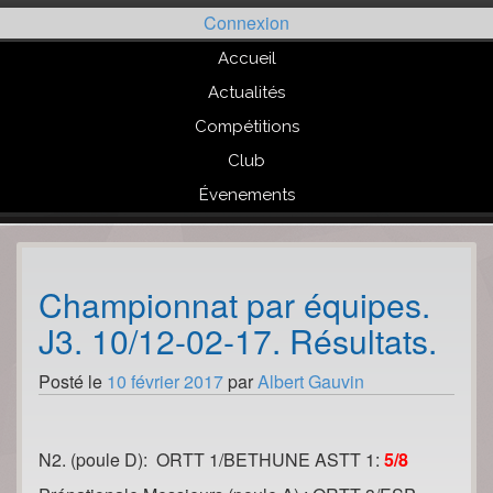
Passer
Connexion
au
contenu
Accueil
Actualités
Compétitions
Club
Évenements
Championnat par équipes.
J3. 10/12-02-17. Résultats.
Posté le
10 février 2017
par
Albert Gauvin
N2. (poule D): ORTT 1/BETHUNE ASTT 1:
5/8