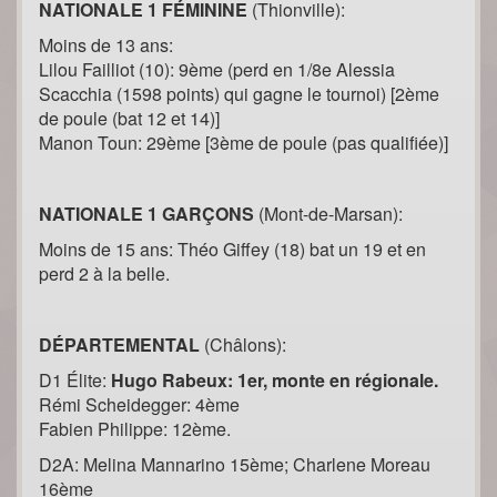
NATIONALE 1 FÉMININE
(Thionville):
Moins de 13 ans:
Lilou Failliot (10): 9ème (perd en 1/8e Alessia
Scacchia (1598 points) qui gagne le tournoi) [2ème
de poule (bat 12 et 14)]
Manon Toun: 29ème [3ème de poule (pas qualifiée)]
NATIONALE 1 GARÇONS
(Mont-de-Marsan):
Moins de 15 ans: Théo Giffey (18) bat un 19 et en
perd 2 à la belle.
DÉPARTEMENTAL
(Châlons):
D1 Élite:
Hugo Rabeux: 1er, monte en régionale.
Rémi Scheidegger: 4ème
Fabien Philippe: 12ème.
D2A: Melina Mannarino 15ème; Charlene Moreau
16ème