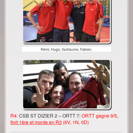
Rémi, Hugo, Guillaume, Fabien.
R4:
CSB ST DIZIER 2 – ORTT 7:
ORTT gagne 9/5,
finit 1ère et monte en R3
(6V, 1N, 0D)