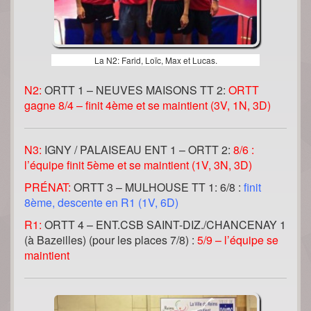
La N2: Farid, Loïc, Max et Lucas.
N2:
ORTT 1 – NEUVES MAISONS TT 2:
ORTT
gagne 8/4 – finit 4ème et se maintient (3V, 1N, 3D)
N3:
IGNY / PALAISEAU ENT 1 –
ORTT 2:
8/6 :
l’équipe finit 5ème et se maintient (1V, 3N, 3D)
PRÉNAT:
ORTT 3 –
MULHOUSE TT 1: 6/8 :
finit
8ème, descente en R1 (1V, 6D)
R1:
ORTT 4 –
ENT.CSB SAINT-DIZ./CHANCENAY 1
(à Bazeilles)
(
pour
les places 7/8) :
5/9 – l’équipe se
maintient