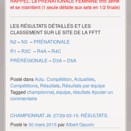
RAPPEL: La PRÉNATIONALE FÉMININE finit 3ème
et se maintient (1 seule défaite aux sets en 1/2 finale)
LES RÉSULTATS DÉTAILLÉS ET LES
CLASSEMENT SUR LE SITE DE LA FFTT
N2
–
N3
–
PRÉNATIONALE
R1
–
R3C
–
R4A
–
R4C
PRÉRÉGIONALE
–
D3A
–
D5A
Posté dans
Actu. Compétition
,
Actualités
,
Compétitions
,
Résultats
,
Résultats par équipe
Tagged
championnat
,
équipe
,
résultats
Ajouter un
commentaire
CHAMPIONNAT J6. 27/29-03-15. RÉSULTATS.
Posté le
30 mars 2015
par
Albert Gauvin