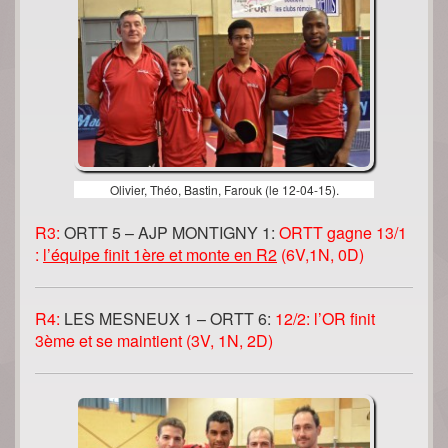
Olivier, Théo, Bastin, Farouk (le 12-04-15).
R3:
ORTT 5 – AJP MONTIGNY 1:
ORTT gagne 13/1
:
l’équipe finit 1ère et monte en R2
(6V,1N, 0D)
R4:
LES MESNEUX 1 –
ORTT 6:
12/2: l’OR finit
3ème et se maintient (3V, 1N, 2D)