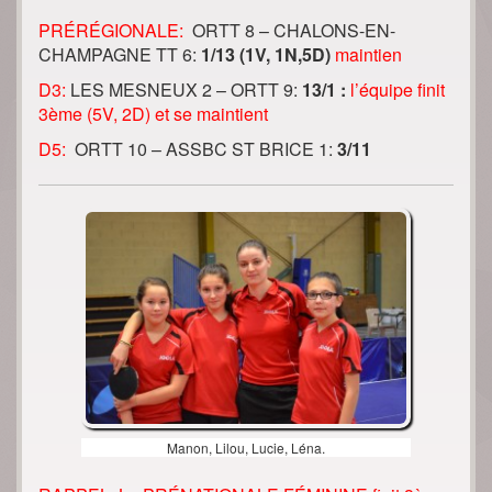
PRÉRÉGIONALE:
ORTT 8 –
CHALONS-EN-
CHAMPAGNE TT 6:
1/13 (1V, 1N,5D)
maintien
D3:
LES MESNEUX 2 –
ORTT 9:
13/1 :
l’équipe finit
3ème (5V, 2D) et se maintient
D5:
ORTT 10 –
ASSBC ST BRICE 1:
3/11
Manon, Lilou, Lucie, Léna.