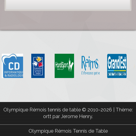
Olympique Rémois tennis de table
© 2010-2026
|
Thème:
ortt par
Jerome Henry
.
Olympique Rémois Tennis de Table